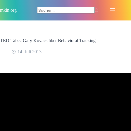
Zum
Inhalt
mkln.org
springen
TED Talks: Gary Kovacs über Behavioral Tracking
14. Juli 2013