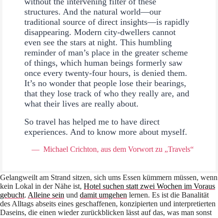
without the intervening filter of these
structures. And the natural world—our
traditional source of direct insights—is rapidly
disappearing. Modern city-dwellers cannot
even see the stars at night. This humbling
reminder of man’s place in the greater scheme
of things, which human beings formerly saw
once every twenty-four hours, is denied them.
It’s no wonder that people lose their bearings,
that they lose track of who they really are, and
what their lives are really about.
So travel has helped me to have direct
experiences. And to know more about myself.
Michael Crichton, aus dem Vorwort zu „Travels“
Gelangweilt am Strand sitzen, sich ums Essen kümmern müssen, wenn
kein Lokal in der Nähe ist,
Hotel suchen statt zwei Wochen im Voraus
gebucht
.
Alleine sein
und
damit umgehen
lernen. Es ist die Banalität
des Alltags abseits eines geschaffenen, konzipierten und interpretierten
Daseins, die einen wieder zurückblicken lässt auf das, was man sonst