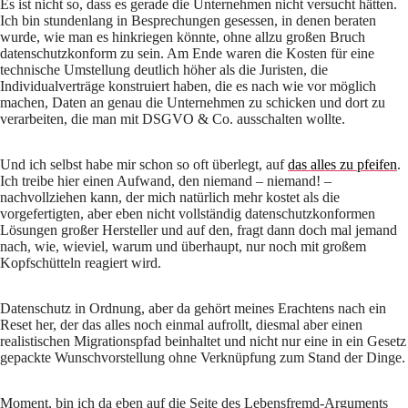
Es ist nicht so, dass es gerade die Unternehmen nicht versucht hätten.
Ich bin stundenlang in Besprechungen gesessen, in denen beraten
wurde, wie man es hinkriegen könnte, ohne allzu großen Bruch
datenschutzkonform zu sein. Am Ende waren die Kosten für eine
technische Umstellung deutlich höher als die Juristen, die
Individualverträge konstruiert haben, die es nach wie vor möglich
machen, Daten an genau die Unternehmen zu schicken und dort zu
verarbeiten, die man mit DSGVO & Co. ausschalten wollte.
Und ich selbst habe mir schon so oft überlegt, auf
das alles zu pfeifen
.
Ich treibe hier einen Aufwand, den niemand – niemand! –
nachvollziehen kann, der mich natürlich mehr kostet als die
vorgefertigten, aber eben nicht vollständig datenschutzkonformen
Lösungen großer Hersteller und auf den, fragt dann doch mal jemand
nach, wie, wieviel, warum und überhaupt, nur noch mit großem
Kopfschütteln reagiert wird.
Datenschutz in Ordnung, aber da gehört meines Erachtens nach ein
Reset her, der das alles noch einmal aufrollt, diesmal aber einen
realistischen Migrationspfad beinhaltet und nicht nur eine in ein Gesetz
gepackte Wunschvorstellung ohne Verknüpfung zum Stand der Dinge.
Moment, bin ich da eben auf die Seite des Lebensfremd-Arguments