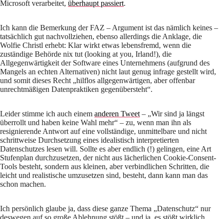
Microsoft verarbeitet,
überhaupt passiert
.
Ich kann die Bemerkung der FAZ – Argument ist das nämlich keines –
tatsächlich gut nachvollziehen, ebenso allerdings die Anklage, die
Wolfie Christl erhebt: Klar wirkt etwas lebensfremd, wenn die
zuständige Behörde nix tut (looking at you, Irland!), die
Allgegenwärtigkeit der Software eines Unternehmens (aufgrund des
Mangels an echten Alternativen) nicht laut genug infrage gestellt wird,
und somit dieses Recht „hilflos allgegenwärtigen, aber offenbar
unrechtmäßigen Datenpraktiken gegenübersteht“.
Leider stimme ich auch einem
anderen Tweet
– „Wir sind ja längst
überrollt und haben keine Wahl mehr“ – zu, wenn man ihn als
resignierende Antwort auf eine vollständige, unmittelbare und nicht
schrittweise Durchsetzung eines idealistisch interpretierten
Datenschutzes lesen will. Sollte es aber endlich (!) gelingen, eine Art
Stufenplan durchzusetzen, der nicht aus lächerlichen Cookie-Consent-
Tools besteht, sondern aus kleinen, aber verbindlichen Schritten, die
leicht und realistische umzusetzen sind, besteht, dann kann man das
schon machen.
Ich persönlich glaube ja, dass diese ganze Thema „Datenschutz“ nur
deswegen auf so große Ablehnung stößt – und ja, es stößt wirklich