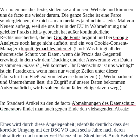
Wir holen uns die Texte, stellen sie auf unsere Website und kümmern
uns de facto nie wieder darum. Die ganze Sache ist eine Farce
sondergleichen, die mich – man merkt es ja ohnehin – jedes Mal von
Neuem aufregt, weil sie uns hier in der EU in Wahrnehmung und
gelebter Praxis nichts gebracht hat außer kontinuierliche
Rechtsunsicherheit, die bei
Google Fonts
beginnt und bei
Google
Analytics
noch lange nicht aufhört, und ein von Cookie-Consent-
Managern
kaputt gemachtes Internet
. (Und: Was bringt all der
theoretische Schutz von Daten, wenn die Praxis das Gegenteil
erzwingt, in dem wir dem Tracking und der Auswertung von Daten
zustimmen
müssen
? „Willkommen, Ihr Datenschutz ist uns wichtig!“
ist ein Paradoxon, wenn man nur wenige Zeilen unter dieser
Überschrift im Fließtext von teilweise hunderten (!) „Werbepartnern“
und Unternehmen liest, die Zugriff auf unsere Daten bekommen.
Außer natürlich,
wir bezahlen
, dann fallen einige davon weg.)
Im Standard-Artikel zu den de facto-
Abmahnungen des Datenschutz-
Generators
findet man auch gegen Ende den vielsagenden Absatz:
Eines wird durch diese Angelegenheit jedenfalls deutlich: dass der
korrekte Umgang mit der DSGVO auch sechs Jahre nach deren
Inkrafttreten noch immer viel Potenzial für Streit bietet. Auch Betreiber