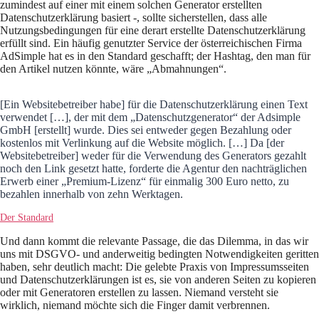
zumindest auf einer mit einem solchen Generator erstellten
Datenschutzerklärung basiert -, sollte sicherstellen, dass alle
Nutzungsbedingungen für eine derart erstellte Datenschutzerklärung
erfüllt sind. Ein häufig genutzter Service der österreichischen Firma
AdSimple hat es in den Standard geschafft; der Hashtag, den man für
den Artikel nutzen könnte, wäre „Abmahnungen“.
[Ein Websitebetreiber habe] für die Datenschutzerklärung einen Text
verwendet […], der mit dem „Datenschutzgenerator“ der Adsimple
GmbH [erstellt] wurde. Dies sei entweder gegen Bezahlung oder
kostenlos mit Verlinkung auf die Website möglich. […] Da [der
Websitebetreiber] weder für die Verwendung des Generators gezahlt
noch den Link gesetzt hatte, forderte die Agentur den nachträglichen
Erwerb einer „Premium-Lizenz“ für einmalig 300 Euro netto, zu
bezahlen innerhalb von zehn Werktagen.
Der Standard
Und dann kommt die relevante Passage, die das Dilemma, in das wir
uns mit DSGVO- und anderweitig bedingten Notwendigkeiten geritten
haben, sehr deutlich macht: Die gelebte Praxis von Impressumsseiten
und Datenschutzerklärungen ist es, sie von anderen Seiten zu kopieren
oder mit Generatoren erstellen zu lassen. Niemand versteht sie
wirklich, niemand möchte sich die Finger damit verbrennen.